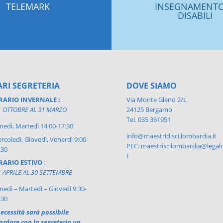
TELEMARK
INSEGNAMENTO
DISABILI
RI SEGRETERIA
DOVE SIAMO
RARIO INVERNALE :
Via Monte Gleno 2/L
1 OTTOBRE AL 31 MARZO
24125 Bergamo
Tel. 035 361951
nedì, Martedì 14:00-17:30
info@maestridisci.lombardia.it
rcoledì, Giovedì, Venerdì 9:00-
PEC: maestriscilombardia@legalm
:30
t
RARIO ESTIVO
:
1 APRILE AL 30 SETTEMBRE
nedì – Martedì – Giovedì 9:30-
:30
ecessità sarà possibile
ordare con la segreteria un