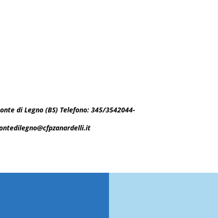
6 Ponte di Legno (BS) Telefono: 345/3542044-
ontedilegno@cfpzanardelli.it