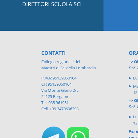
DIRETTORI SCUOLA SCI
CONTATTI
ORA
Collegio regionale dei
–> O
Maestri di Sci della Lombardia
DAL 
P.IVA: 95139060164
Lu
CF: 95139060164
Me
Via Monte Gleno 2/L
12
24125 Bergamo
–> O
Tel. 035 361951
DAL 
Cell. +39 3470696393
Lu
12
Per n
conc